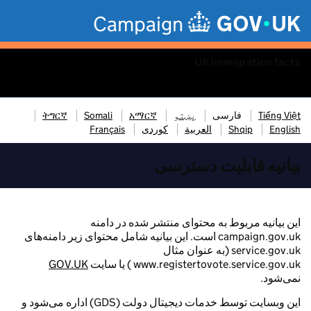
Skip to main content
Campaign
UK immigration facts
Menu
Tiếng Việt
فارسی
پښتو
አማርኛ
Somali
ትግርኛ
English
Shqip
العربية
کوردی
Français
بیانیه قابلیت دسترسی
این بیانیه مربوط به محتوای منتشر شده در دامنه
campaign.gov.uk است. این بیانیه شامل محتوای زیر دامنه‌های
service.gov.uk (به عنوان مثال
www.registertovote.service.gov.uk ) یا سایت
GOV.UK
نمی‌شود.
این وبسایت توسط خدمات دیجیتال دولت (GDS) اداره می‌شود و