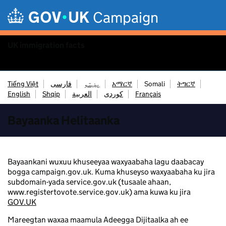
Skip to main content
Campaign
UK immigration facts
Menu
Tiếng Việt
فارسی
پښتو
አማርኛ
Somali
ትግርኛ
English
Shqip
العربية
کوردی
Français
Bayaanka Helitaanka
Bayaankani wuxuu khuseeyaa waxyaabaha lagu daabacay
bogga campaign.gov.uk. Kuma khuseyso waxyaabaha ku jira
subdomain-yada service.gov.uk (tusaale ahaan,
www.registertovote.service.gov.uk) ama kuwa ku jira
GOV.UK
Mareegtan waxaa maamula Adeegga Dijitaalka ah ee