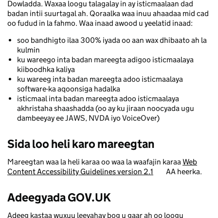
Dowladda. Waxaa loogu talagalay in ay isticmaalaan dad
badan intii suurtagal ah. Qoraalka waa inuu ahaadaa mid cad
oo fudud in la fahmo. Waa inaad awood u yeelatid inaad:
soo bandhigto ilaa 300% iyada oo aan wax dhibaato ah la
kulmin
ku wareego inta badan mareegta adigoo isticmaalaya
kiiboodhka kaliya
ku wareeg inta badan mareegta adoo isticmaalaya
software-ka aqoonsiga hadalka
isticmaal inta badan mareegta adoo isticmaalaya
akhristaha shaashadda (oo ay ku jiraan noocyada ugu
dambeeyay ee JAWS, NVDA iyo VoiceOver)
Sida loo heli karo mareegtan
Mareegtan waa la heli karaa oo waa la waafajin karaa
Web
Content Accessibility Guidelines version 2.1
AA heerka.
Adeegyada GOV.UK
Adeeg kastaa wuxuu leeyahay bog u gaar ah oo loogu