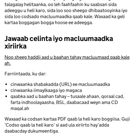
talagalay helitaanka, oo leh faahfaahin ku saabsan sida
adeeggu u heli karo, sida loo soo sheego dhibaatooyinka iyo
sida loo codsado macluumaadka qaab kale. Waxaad ka geli
kartaa boggagan bogga hoose ee adeegga.
Jawaab celinta iyo macluumaadka
xiriirka
Noo sheeg haddii aad u baahan tahay macluumaad qaab kale
ah.
Farriintaada, ku dar:
cinwaanka shabakadda (URL) ee macluumaadka
cinwaanka iimaylkaaga iyo magaca
qaabka aad u baahan tahay – tusaale ahaan, qoraal cad,
farta indhoolayaasha, BSL, daabacaad weyn ama CD
maqal ah
Waxaad ka codsan kartaa PDF qaab la heli karo boggiisa. Guji
‘Codso qaab la heli karo’ si aad ula xiriirto hay’adda
daabacday dukumeentiga.