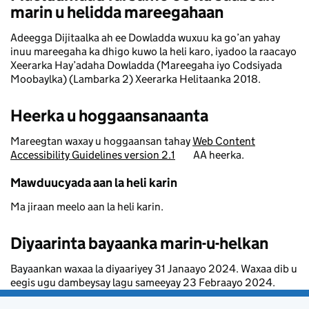
marin u helidda mareegahaan
Adeegga Dijitaalka ah ee Dowladda wuxuu ka go’an yahay
inuu mareegaha ka dhigo kuwo la heli karo, iyadoo la raacayo
Xeerarka Hay’adaha Dowladda (Mareegaha iyo Codsiyada
Moobaylka) (Lambarka 2) Xeerarka Helitaanka 2018.
Heerka u hoggaansanaanta
Mareegtan waxay u hoggaansan tahay
Web Content
Accessibility Guidelines version 2.1
AA heerka.
Mawduucyada aan la heli karin
Ma jiraan meelo aan la heli karin.
Diyaarinta bayaanka marin-u-helkan
Bayaankan waxaa la diyaariyey 31 Janaayo 2024. Waxaa dib u
eegis ugu dambeysay lagu sameeyay 23 Febraayo 2024.