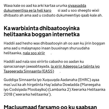
Waxa kale oo aad ka arki kartaa ururka
siyaasadda
dukumeentiga ee la heli karo
si aad u soo sheegto wixii
dhibaato ah ama aad u codsato dukumeentiyo qaab kale ah.
Ka warbixinta dhibaatooyinka
helitaanka boggan internetka
Haddii aad hesho wax dhibaatooyin ah oo aan ku jirin boggan
ama aad u malaynayso inaan buuxinayn shuruudaha
helitaanka,
nala soo xiriir
.
Haddii aad nala soo xiriirto cabasho oo aadan ku
qanacsanayn jawaabtayada,
la xiriir Adeegga La-talinta iyo
Taageerada Sinnaanta (EASS)
.
Guddiga Sinnaanta iyo Xuquuqda Aadanaha (EHRC) ayaa
mas’uul ka ah hirgelinta Hay’adaha Dowladda (Mareegaha
iyo Codsiyada Moobaylka) (Lambarka 2) Xeerarka Helitaanka
2018 (‘xeerarka helitaanka’).
Macluumaad farsamo oo ku saabsan