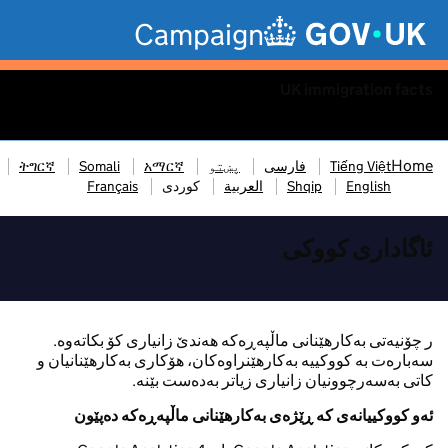
Skip to main content
Campaign
UK immigration facts
Menu
Home
Tiếng Việt
فارسی
پښتو
አማርኛ
Somali
ትግርኛ
English
Shqip
العربية
کوردی
Français
ئاگاداری کووکی
ر چۆنیەتی بەکارهێنانی ماڵپەڕەکە هەندێ زانیاری کۆ بکاتەوە.
سەبارەت بە کووکییە بەکارهێنراوەکان، هۆکاری بەکارهێنانیان و
کاتی بەسەرچوونیان زانیاری زیاتر بەدەست بێنە.
ئەو کووکییانەی کە ڕێژەی بەکارهێنانی ماڵپەڕەکە دەپێون