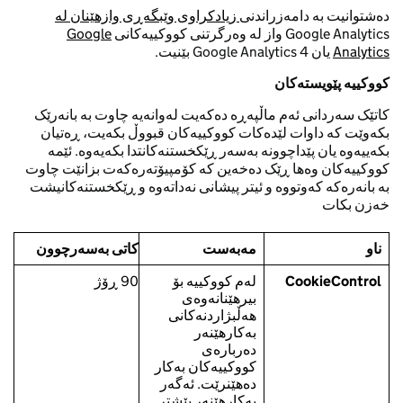
دەشتوانیت بە دامەزراندنی
زیادکراوی وێبگەڕی وازهێنان لە
Google Analytics واز لە وەرگرتنی کووکییەکانی
Google
Analytics
یان Google Analytics 4 بێنیت.
کووکییە پێویستەکان
کاتێک سەردانی ئەم ماڵپەڕە دەکەیت لەوانەیە چاوت بە بانەرێک
بکەوێت کە داوات لێدەکات کووکییەکان قبووڵ بکەیت، ڕەتیان
بکەییەوە یان پێداچوونە بەسەر ڕێکخستنەکانتدا بکەیەوە. ئێمە
کووکییەکان وەها ڕێک دەخەین کە کۆمپیۆتەرەکەت بزانێت چاوت
بە بانەرەکە کەوتووە و ئیتر پیشانی نەداتەوە و ڕێکخستنەکانیشت
خەزن بکات
ناو
مەبەست
کاتی بەسەرچوون
CookieControl
لەم کووکییە بۆ
90 ڕۆژ
بیرهێنانەوەی
هەڵبژاردنەکانی
بەکارهێنەر
دەربارەی
کووکییەکان بەکار
دەهێنرێت. ئەگەر
بەکارهێنەر پێشتر