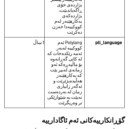
بژاردەی خۆی
ڕاگەیاندبێت،
بژاردەکەی
بەکارهێنەر لەم
کووکییەدا خەزن
دەکرێت
pll_language
Polylang ئەم
1 ساڵ
کووکییە لەبەر
ئەمە رێکدەخات کە
لە کاتی گەڕانەوە
بۆ ماڵپەڕەکە ئەو
زمانەی لەبیر بێت
کە بەکارهێنەر
هەڵیدەبژێرێت و
ئەگەر زانیاری
زمان لە بەردەست
نەبێت بە شێوازێکی
تر وەریگرێت
گۆڕانکارییەکانی ئەم ئاگادارییە