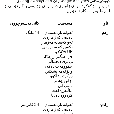
کووکییەکانی Google Analytics یان Google Analytics 4ی
خوارەوە بۆ کۆکردنەوەی زانیاری دەربارەی چۆنیەتی بەکارهێنانی تۆ
لەم ماڵپەڕە بەکار دەهێنرێن:
ناو
مەبەست
کاتی بەسەرچوون
_ga
ئەوانە یارمەتیمان
14 مانگ
دەدەن کە ژمارەی
ئەو کەسانە هەژمار
بکەین کە سەردانی
GOV.UK و
خزمەتگوزارییەکان
ی تری دیجیتاڵی
حکوومەت دەکەن
و بۆ ئەمە پشکنین
دەکرێت تاکوو
بزانن پێشتر
سەردانی
ماڵپەڕەکەت
کردووە یان نا
_gid
ئەوانە یارمەتیمان
24 کاتژمێر
دەدەن کە ژمارەی