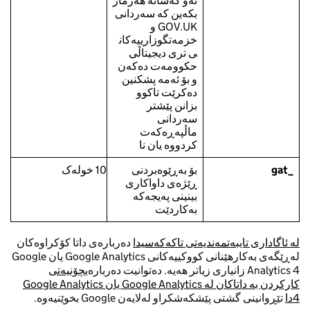
ئەو کەسانە هەژمار
بکەین کە سەردانی
GOV.UK و
خزمەتگوزارییەکان
ی تری دیجیتاڵی
حکوومەت دەکەن
و بۆ ئەمە پشکنین
دەکرێت تاکوو
بزانن پێشتر
سەردانی
ماڵپەڕەکەت
کردووە یان نا
_gat
بۆ بەڕێوەبردنی
10 خولەک
ڕێژەی داواکاری
بینینی پەیجەکە
بەکاردێت
لە ئاگاداری تایبەتمەندیەتی تاکەکەسیدا
دەربارەی داتا کۆکراوەکان
لەڕێگەی بەکارهێنانی کووکییەکانی Google Analytics یان Google
Analytics 4 زانیاری زیاتر هەیە. دەتوانیت دەربارەی
چۆنیەتی
کارکردن بە داتاکان لە Google Analytics یان Google Analytics
4دا
تێڕوانینی گشتی پێشکەشکراو لەلایەن Google بخوێنیەوە.