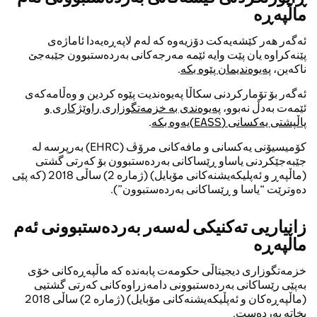
ماڵپەڕە
ئەگەر هەر کێشەیەکت دۆزیەوە کە لەم لاپەڕەیەدا ئاماژەی
پێنەکراوە یان پێت وایە ئێمە مەرجەکانی بەردەستبوون جێبەجێ
ناکەین،
پەیوەندیمان پێوە بکە
.
ئەگەر بۆ تۆمارکردنی سکاڵا پەیوەندیت پێوە کردین و وەڵامەکەی
ئێمەت بەدڵ نەبوو،
پەیوەندی بە خزمەتگوزاری راوێژکاری و
پاڵپشتی یەکسانی (EASS)یەوە بکە
.
کۆمیسیۆنی یەکسانی و مافەکانی مرۆڤ (EHRC) بەرپرسە لە
جێبەجێکردنی یاساو ڕێساکانی بەردەستبوون بۆ کەرتی گشتی
(ماڵپەڕ و ئەپلیکەیشنەکانی مۆبایل) (ژمارە 2) ساڵی 2018 (کە پێی
دەوترێت “یاسا و ڕێساکانی بەردەستبوون”).
زانیاریی تەکنیکی لەسەر بەردەستبوونی ئەم
ماڵپەڕە
خزمەتگوزاری دیجیتاڵی حکومەت پابەندە کە ماڵپەڕەکانی خۆی
بەپێی رێساکانی بەردەستبوونی دامەزراوەکانی کەرتی گشتیی
(ماڵپەڕەکان و ئەپڵیکەیشنەکانی مۆبایل) (ژمارە 2) ساڵی 2018
بخاتە بەردەست.