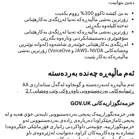
دەبێ بتوانیت:
بە بێ کێشە تاکوو 300% زووم بکەیت
زۆرترین بەشی ماڵپەڕەکە تەنیا لەڕێگەی بەکارهێنانی
تەختەکلیلەوە بگەڕێی
زۆرترین بەشی ماڵپەڕەکە تەنیا لەڕێگەی بەکارهێنانی
سۆفتوێری دەستنیشانکردنی وتارەوە بگەڕێی
لەڕێگەی بەکارهێنانی خوێنەری شاشەوە (لەوانە نوێترین
وەشانەکانی JAWS، NVDA و VoiceOve) زۆرترین بەشی
ماڵپەرەکە بەکار بێنیت
ئەم ماڵپەڕە چەندە بەردەستە
ئەم ماڵپەڕە لەبەردەستە و گونجاوە لەگەڵ ستانداردی AA
ڕێنماییەکانی بەردەستبوونی ناوەڕۆکی وێب وەشانی 2.1
.
خزمەتگوزاریەکانى
GOV.UK
هەر خزمەتگوزارییەک پەیجی بەردەستبوونی تایبەتی خۆی هەیە و لە
پەیجی ئاماژەپێکراودا دەربارەی ڕادەی بەردەستبوونی ئەو
خزموتگوزارییە، چۆنیەتی داواکردنی زانیاری فۆرماتێکی جێگرەوەدا
ئیشارە بە ودەکارییەکان کراوە. دەتوانیت لەژێرەوەی ناو
خزمەتگوزارییەکەوە بڕۆیە ناو پەیجەکان.