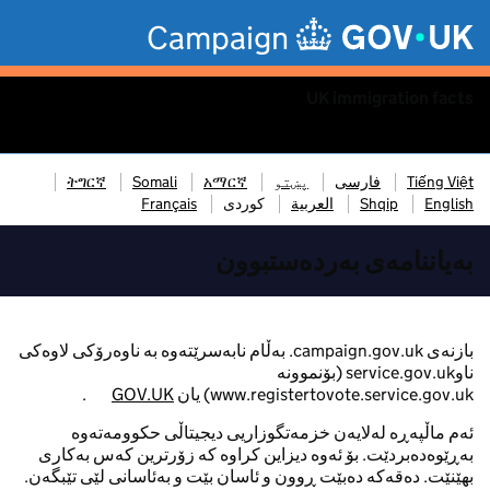
Skip to main content
Campaign
UK immigration facts
Menu
Tiếng Việt
فارسی
پښتو
አማርኛ
Somali
ትግርኛ
English
Shqip
العربية
کوردی
Français
بەیاننامەی بەردەستبوون
بازنەی campaign.gov.uk. بەڵام نابەسرێتەوە بە ناوەرۆکی لاوەکی
ناوservice.gov.uk (بۆنموونە
www.registertovote.service.gov.uk) یان
GOV.UK
.
ئەم ماڵپەڕە لەلایەن خزمەتگوزاریی دیجیتاڵی حکوومەتەوە
بەڕێوەدەبردێت. بۆ ئەوە دیزاین کراوە کە زۆرترین کەس بەکاری
بهێنێت. دەقەکە دەبێت ڕوون و ئاسان بێت و بەئاسانی لێی تێبگەن.