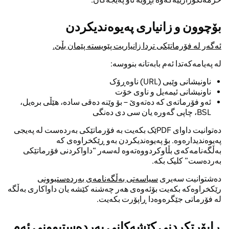
بۆچوون و زانیاری پەیوەندیکردن
ئەگەر لە فۆرماتێکی تردا زانیاریت پێویستە پێمان بڵێ.
لە پەیامەکەتدا ئەم بابەتانە بنووسە:
ناونیشانی وێبی (URL) ناوەڕۆک
ناونیشانی ئیمەیل و ناوی خۆت
ئەو فۆرماتەی کە دەتەوێ – بۆ وێنە دەقی سادە، هێڵی برەیل،
BSL، چاپی گەورە یان سی دی دەنگی
دەتوانیت داوای PDFێک بکەیت بە فۆرماتێکی بەردەست لە پەیجی
پەیوەندیدارەوە. بۆ پەیوەندیکردن بەو ڕێکخراوەی کە
بەڵگەنامەکەی بڵاوکردووەتەوە لەسەر “داواکردنی فۆرماتێکی
بەردەست” کلیک بکە.
دەشتوانیت سەیری
سیاسەتی بەڵگەنامەی بەردەستبوونی
رێکخراوەکە بکەیت بۆئەوەی هەر چەشنە کێشە یان داواکاری بەڵگە
لە فۆرماتی جێگرەوەدا ڕاپۆرت بکەیت.
ڕاپۆرتکردنی کێشەکانی بەردەستبوونی ئەم