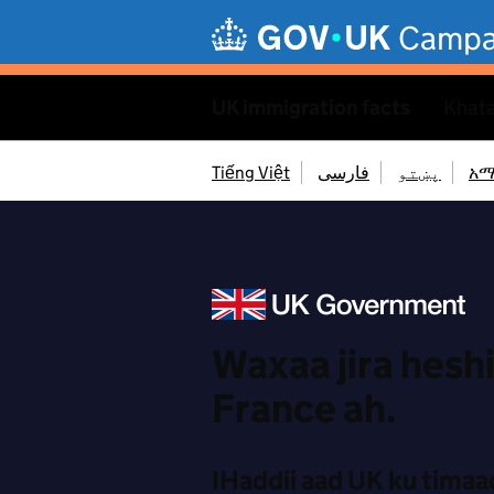
Skip to main content
Campa
UK immigration facts
Khat
Tiếng Việt
فارسی
پښتو
አማ
Waxaa jira heshi
France ah.
IHaddii aad UK ku timaad