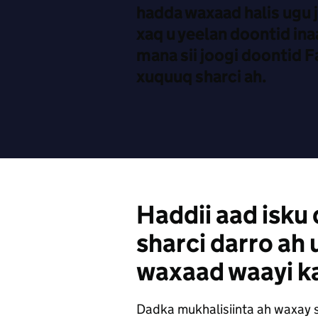
hadda waxaad halis ugu j
xaq u yeelan doontid in
mana sii joogi doontid 
xuquuq sharci ah.
Haddii aad isku 
sharci darro ah
waxaad waayi k
Dadka mukhalisiinta ah waxay 