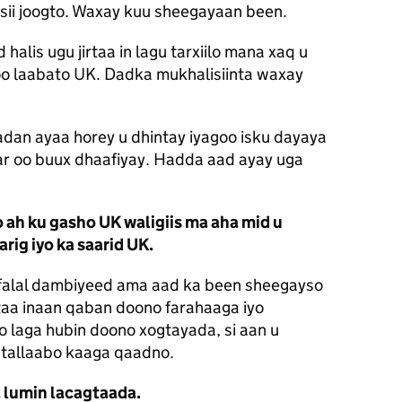
sii joogto. Waxay kuu sheegayaan been.
alis ugu jirtaa in lagu tarxiilo mana xaq u
oo laabato UK. Dadka mukhalisiinta waxay
adan ayaa horey u dhintay iyagoo isku dayaya
ar oo buux dhaafiyay. Hadda aad ayay uga
ro ah ku gasho UK waligiis ma aha mid u
rig iyo ka saarid UK.
y falal dambiyeed ama aad ka been sheegayso
aa inaan qaban doono farahaaga iyo
 laga hubin doono xogtayada, si aan u
 tallaabo kaaga qaadno.
a lumin lacagtaada.