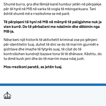
Shumë burra, gra dhe fëmijë kanë humbur jetën në përpjekje
për të hyrë në MB në varka të vogla të mbingarkuara. Tani
është shumë më e rrezikshme se më parë.
Të përpiqeni të hyni në MB në mënyrë të paligjshme nuk ja
vlen
kurrë
. Do të përballeni me ndalimin dhe dëbimin nga
MB-ja.
Nëse keni një historik të aktivitetit kriminal ose po gënjeni
për identitetin tuaj, duhet të dini se do të marrim gjurmët e
gishtave dhe imazhe të fytyrës suaj, të cilat do të
kontrollohen kundrejt bazave tona të të dhënave. Kështu, do
ta dimë kush jeni dhe do të marrim masa ndaj jush.
Mos rrezikoni paratë, as jetën tuaj.