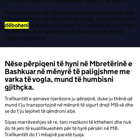
Nëse mbërrini në Mbretërinë e Bashkuar në mënyrë
të paligjshme, me një varkë të vogël, tani rrezikoni të
dëboheni
dhe nuk do të keni të drejtë të hyni përsëri
në MB dhe as të qëndroni në Francë pa të drejtë
ligjore qëndrimi.
Nëse përpiqeni të hyni në Mbretërinë e
Bashkuar në mënyrë të paligjshme me
varka të vogla, mund të humbisni
gjithçka.
Trafikantët e qenieve njerëzore ju gënjejnë, duke ju thënë që
mund t’ju transportojnë në mënyrë të sigurt drejt MB-së dhe
se do t’ju lejohet të qëndroni atje.
Sipas marrëveshjes së re, tani rrezikoni të ktheheni dhe nuk
do të jeni të kualifikueshëm për të hyrë përsëri në MB.
Trafikantët do t’i mbajnë paratë tuaja.