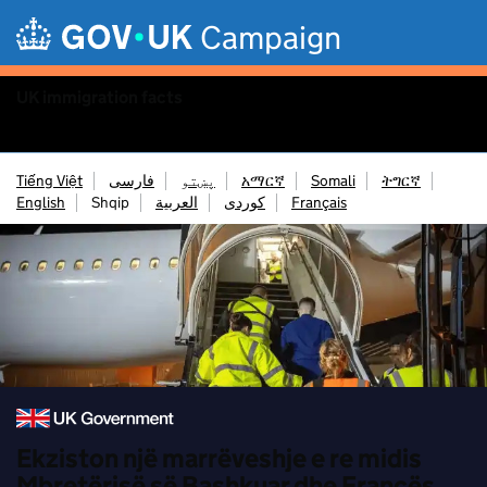
Skip to main content
Campaign
UK immigration facts
Menu
Tiếng Việt
فارسی
پښتو
አማርኛ
Somali
ትግርኛ
English
Shqip
العربية
کوردی
Français
Ekziston një marrëveshje e re midis
Mbretërisë së Bashkuar dhe Francës.