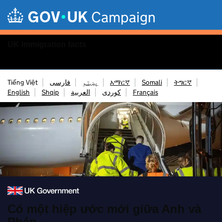
Skip to main content
Campaign
UK immigration facts
Menu
Tiếng Việt
فارسی
پښتو
አማርኛ
Somali
ትግርኛ
English
Shqip
العربية
کوردی
Français
Có một hiệp ước mới giữa Anh và
Pháp.