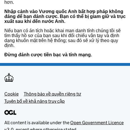
hơn.
Nhập cảnh vào Vương quốc Anh bất hợp pháp
không
đáng để bạn đánh cược.
Bạn có thể bị giam giữ và trục
xuất sau khi đến nước Anh.
Nếu bạn có án tích hoặc khai man danh tính chúng tôi sẽ
tìm thấy hồ sơ của bạn sau khi đối chiếu vân tay và định
dạng khuôn mặt trên hệ thống; sau đó sẽ xử lý theo quy
định.
Đừng đánh cược tiền bạc và tính mạng.
Footer menu
Cookie
Thông báo về quyền riêng tư
Tuyên bố về khả năng truy cập
All content is available under the
Open Government Licence
v3.0
, except where otherwise stated