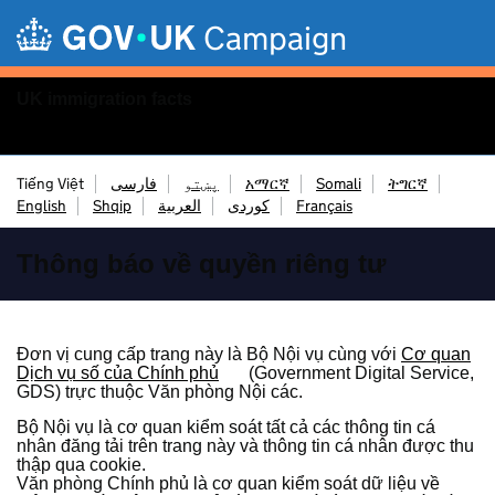
Skip to main content
Campaign
UK immigration facts
Menu
Tiếng Việt
فارسی
پښتو
አማርኛ
Somali
ትግርኛ
English
Shqip
العربية
کوردی
Français
Thông báo về quyền riêng tư
Đơn vị cung cấp trang này là Bộ Nội vụ cùng với
Cơ quan
Dịch vụ số của Chính phủ
(Government Digital Service,
GDS) trực thuộc Văn phòng Nội các.
Bộ Nội vụ là cơ quan kiểm soát tất cả các thông tin cá
nhân đăng tải trên trang này và thông tin cá nhân được thu
thập qua cookie.
Văn phòng Chính phủ là cơ quan kiểm soát dữ liệu về