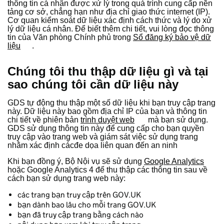
thông tin cá nhân được xử lý trong quá trình cung cấp nền
tảng cơ sở, chẳng hạn như địa chỉ giao thức internet (IP).
Cơ quan kiểm soát dữ liệu xác định cách thức và lý do xử
lý dữ liệu cá nhân. Để biết thêm chi tiết, vui lòng đọc thông
tin của Văn phòng Chính phủ trong
Sổ đăng ký bảo vệ dữ
liệu
.
Chúng tôi thu thập dữ liệu gì và tại
sao chúng tôi cần dữ liệu này
GDS tự động thu thập một số dữ liệu khi bạn truy cập trang
này. Dữ liệu này bao gồm địa chỉ IP của bạn và thông tin
chi tiết về phiên bản
trình duyệt web
mà bạn sử dụng.
GDS sử dụng thông tin này để cung cấp cho bạn quyền
truy cập vào trang web và giám sát việc sử dụng trang
nhằm xác định cácđe dọa liên quan đến an ninh
Khi bạn đồng ý, Bộ Nội vụ sẽ sử dụng
Google Analytics
hoặc Google Analytics 4 để thu thập các thông tin sau về
cách bạn sử dụng trang web này:
các trang bạn truy cập trên GOV.UK
bạn dành bao lâu cho mỗi trang GOV.UK
bạn đã truy cập trang bằng cách nào