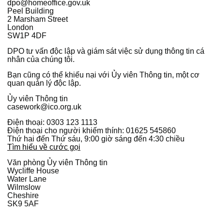
dpo@homeoffice.gov.uk
Peel Building
2 Marsham Street
London
SW1P 4DF
DPO tư vấn độc lập và giám sát việc sử dụng thông tin cá
nhân của chúng tôi.
Bạn cũng có thể khiếu nại với Ủy viên Thông tin, một cơ
quan quản lý độc lập.
Ủy viên Thông tin
casework@ico.org.uk
Điện thoại: 0303 123 1113
Điện thoại cho người khiếm thính: 01625 545860
Thứ hai đến Thứ sáu, 9:00 giờ sáng đến 4:30 chiều
Tìm hiểu về cước gọi
Văn phòng Ủy viên Thông tin
Wycliffe House
Water Lane
Wilmslow
Cheshire
SK9 5AF