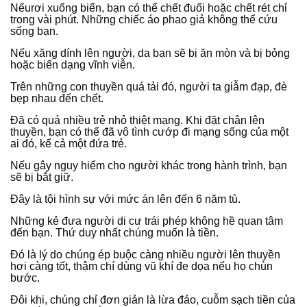
Nếurơi xuống biển, bạn có thể chết đuối hoặc chết rét chỉ
trong vài phút. Những chiếc áo phao giả không thể cứu
sống bạn.
Nếu xăng dính lên người, da bạn sẽ bị ăn mòn và bị bỏng
hoặc biến dạng vĩnh viễn.
Trên những con thuyền quá tải đó, người ta giẫm đạp, đè
bẹp nhau đến chết.
Đã có quá nhiều trẻ nhỏ thiệt mạng. Khi đặt chân lên
thuyền, bạn có thể đã vô tình cướp đi mạng sống của một
ai đó, kể cả một đứa trẻ.
Nếu gây nguy hiểm cho người khác trong hành trình, bạn
sẽ bị bắt giữ.
Đây là tội hình sự với mức án lên đến 6 năm tù.
Những kẻ đưa người di cư trái phép không hề quan tâm
đến bạn. Thứ duy nhất chúng muốn là tiền.
Đó là lý do chúng ép buộc càng nhiều người lên thuyền
hơi càng tốt, thậm chí dùng vũ khí đe dọa nếu họ chùn
bước.
Đôi khi, chúng chỉ đơn giản là lừa đảo, cuỗm sạch tiền của