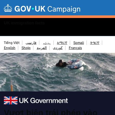
Skip to main content
Campaign
UK immigration facts
Menu
Tiếng Việt
فارسی
پښتو
አማርኛ
Somali
ትግርኛ
English
Shqip
العربية
کوردی
Français
Vượt biên trái phép vào