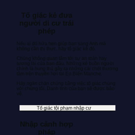
Tố giác kẻ đưa
người di cư trái
phép
Nếu ai đó hứa hẹn giúp bạn sang Anh mà
không cần thị thực, hãy tố giác kẻ đó.
Chúng không quan tâm tới sự an toàn hay
tương lai của bạn đâu. Những kẻ buồn người
chính là hung thủ gây ra những cái chết thương
tâm trên thuyền hơi tại Eo Biển Manche.
Hãy ngăn chặn chúng bằng việc tố giác chúng
với chúng tôi. Danh tính của bạn sẽ được bảo
vệ.
Tố giác tội phạm nhập cư
Nhập cảnh hợp
pháp