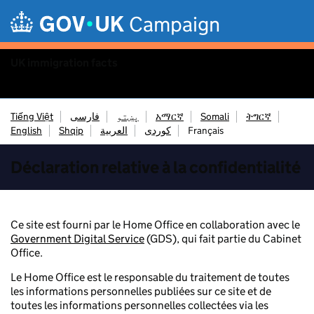
Skip to main content
Campaign
UK immigration facts
Menu
Tiếng Việt
فارسی
پښتو
አማርኛ
Somali
ትግርኛ
English
Shqip
العربية
کوردی
Français
Déclaration relative à la confidentialité
Ce site est fourni par le Home Office en collaboration avec le
Government Digital Service
(GDS), qui fait partie du Cabinet
Office.
Le Home Office est le responsable du traitement de toutes
les informations personnelles publiées sur ce site et de
toutes les informations personnelles collectées via les