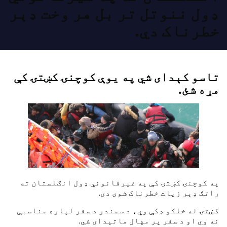
ډول ننوتل تر بل هر وخت ډېر
خطرناک دي.
تاسو کېدای شي په یوې کوچنۍ کښتۍ کې
مړه شئ.
په کوچنۍ کښتۍ کې په غیرقانوني ډول انګلستان ته
راتګ ډېر زیات خطرناک شوی دی.
کښتۍ له خلکو ډکې وي، د سمندر د سفر لپاره مناسبې
نه وي او د سفر پر مهال ماتېدای شي.