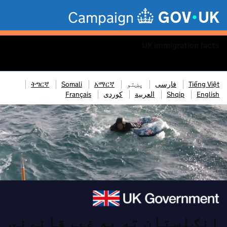
Skip to main content
Campaign
UK immigration facts
Menu
Tiếng Việt
فارسی
پښتو
አማርኛ
Somali
ትግርኛ
English
Shqip
العربية
کوردی
Français
انګلستان ته په غیرقانوني