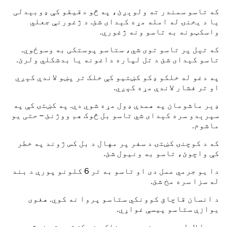
که تاسو سمندر ته ولوېږئ، په څو دقیقو کې ډوبېدلی
یا د یخنۍ له امله مړه کېدای شئ. د ژغورنې جعلي
واسکټونه به تاسو ونه ژغوري.
که تېل پر تاسو توی شي، ستاسو پوستکی به وسوځوي.
تاسو کېدای شئ د تل لپاره داغونه یا بدشکلي ولرئ.
په دغو له خلکو ډکو کښتیو کې خلک تر پښو لاندې کېږي
او تر فشار لاندې مړه کېږي.
ډېر ماشومان په همدې ډول مړه شوي دي. په کښتۍ کې په
سپرېدو سره کېدای شي تاسو بل څوک هم ووژنئ – حتی یو
ماشوم.
که د کوچنۍ کښتۍ د سفر پر مهال د بل کس ژوند په خطر
کې واچوئ، تاسو به ونیول شئ.
دا یو جرمي عمل دی او تاسو به تر 6 کلونو پورې د بند
له سزا سره مخ شئ.
د انسان قاچاق کوونکي ستاسو پروا نه کوي. هغوی
یوازې ستاسو پیسې غواړي.
همدا لامل دی چې هغوی ډېر خلک دغو کښتیو ته خېژوي،