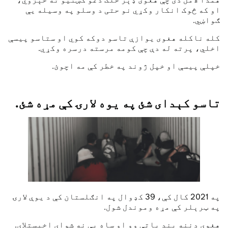
او که څوک انکار وکړي نو حتی د وسلو په وسیله یې
ګواښي.
کله ناکله هغوی یوازې تاسو دوکه کوي او ستاسو پیسې
اخلي، پرته له دې چې کومه مرسته درسره وکړي.
خپلې پیسې او خپل ژوند په خطر کې مه اچوئ.
تاسو کېدای شئ په یوه لارۍ کې مړه شئ.
په 2021 کال کې، 39 کډوال په انګلستان کې د یوې لارۍ
په ټرېلر کې مړه وموندل شول.
هغوی دننه بند پاتې وو او ساه یې نه شوای اخیستلای.