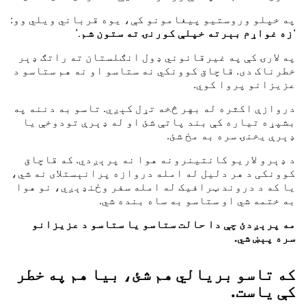
په خپلو وروستیو پیغامونو کې، یوه قرباني ویلي وو:
‘
زه غواړم بېرته خپلې کورنۍ ته ستون شم
.’
په لارۍ کې په غیرقانوني ډول انګلستان ته راتګ ډېر
خطرناک دی. قاچاق کوونکي نه ستاسو او نه هم ستاسو د
عزیزانو پروا کوي.
دروازې اکثره له بهر څخه تړل کېږي. تاسو به دننه په
بشپړه تیاره کې بند پاتې شئ او له ډېرې تودوخې یا
ډېرې یخنۍ سره به مخ شئ.
د ډېرو لاریو کانتینرونه هوا نه پرېږدي. که قاچاق
کوونکی د هر دلیل له امله دروازه پرانېستلای نه شي،
یا که د دروند ټرافیک له امله سفر وځنډېږي، نو هوا
به ختمه شي او ستاسو به ساه بنده شي.
مه پرېږدئ چې دا حالت ستاسو یا ستاسو د عزیزانو
سره پېښ شي.
که تاسو بریالي هم شئ، بیا هم په خطر
کې یاست
.