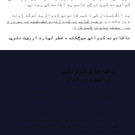
ګواښونه کوي ترڅو تاسو په اطاعت کې وساتي.
په انګلستان کې د غیرقانوني کډوال په توګه ژوند
ډېر سخت دی.
د غیرقانوني کډوالۍ د حقیقتونو په اړه
نور معلومات ترلاسه کړئ
.
ناقانونه کډوالي هېڅکله د خطر لپاره ارزښت نلري.
د قاچاق کوونکي
راپور ورکړئ
که څوک تاسو ته د ویزې پرته انګلستان ته د
راتګ ژمنه درکوي، تاسو باید هغوی راپور
کړئ.
هغوی ستاسو د خوندیتوب یا راتلونکي پروا
نه کوي. د انسان قاچاق کوونکي د هغو خلکو
چې په خطرناکو کښتیو کې د انګلش چینل په
سیمه کې مړه کیږي مسؤلیت لري.