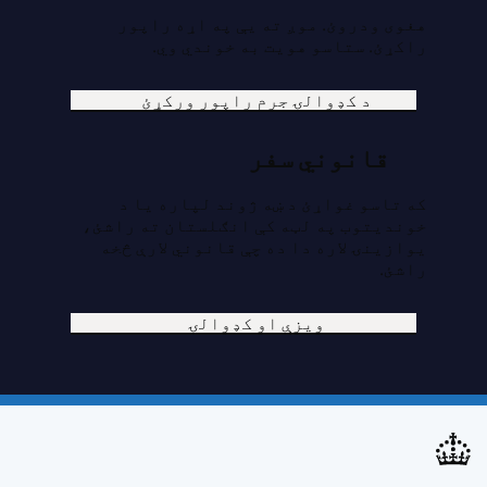
هغوی ودروئ. موږ ته یې په اړه راپور
راکړئ. ستاسو هویت به خوندي وي.
د کډوالۍ جرم راپور ورکړئ
قانوني سفر
که تاسو غواړئ د ښه ژوند لپاره یا د
خوندیتوب په لټه کې انګلستان ته راشئ،
یوازینۍ لاره دا ده چې قانوني لارې څخه
راشئ.
ویزې او کډوالۍ