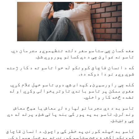
هغه کسان چې ستاسو سفر دلته تنظیموي، مجرمان دي.
تاسو نه غواړئ چې د دې کسانو پوروړي شئ.
که د انسان قاچاق کوونکو له خوا تاسو ته د کار ژمنه
شوې وي، نو دا دوکه ده.
کله چې راورسیږئ، کېدای شي دوی تاسو خپل غلام کړي.
هغوی ممکن پر تاسو باندې تاوتریخوالی وکړي او له
تشدد څخه کار واخلي.
تاسو به د دې مجرمانو لپاره لږ معاش یا هیڅ معاش
ونه لرئ. تاسو به په پور کې بند پاتې شئ، پرته له دې
چې وتښتئ.
تاسو به خپله کورنۍ په خطر کې واچوئ. د انسان قاچاق
کوونکي اکثره وخت ستاسو کورنۍ ته په خپل هېواد کې